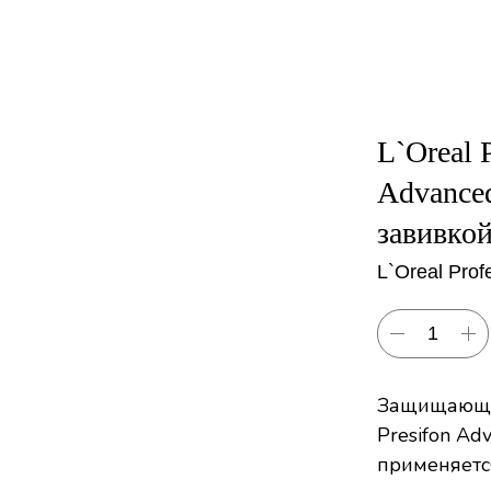
L`Oreal P
Advance
завивко
L`Oreal Prof
Защищающий
Presifon Ad
применяетс