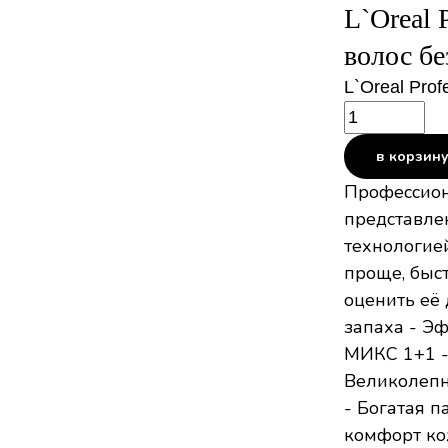
L`Oreal 
волос бе
L`Oreal Prof
в корзин
Профессион
представле
технологие
проще, быс
оценить её 
запаха - Э
МИКС 1+1 -
Великолепн
- Богатая 
комфорт ко