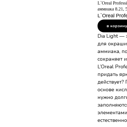
L`Oreal Profess
аммиака 8.21, 
L`Oreal Prof
в корзин
Dia Light —
для окрашив
аммиака, по
сохраняет и
L’Oreal Prof
придать ярк
действует?
основе кисл
нужно долго
заполняютс
элементами.
естественно