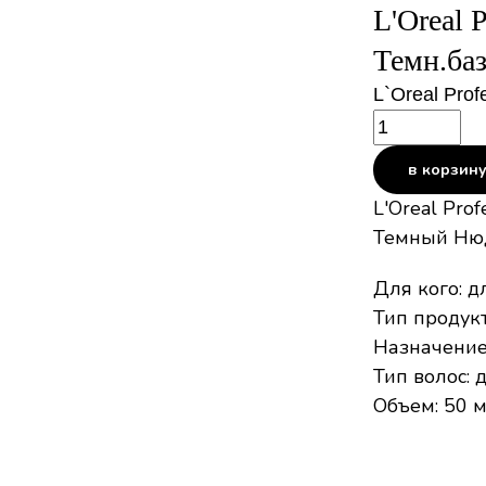
L'Oreal 
Темн.ба
L`Oreal Prof
в корзин
L'Oreal Prof
Темный Ню
Для кого: д
Тип продукт
Назначение
Тип волос: 
Объем: 50 