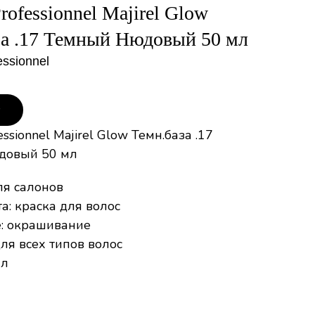
Professionnel Majirel Glow
за .17 Темный Нюдовый 50 мл
essionnel
у
essionnel Majirel Glow Темн.база .17
довый 50 мл
ля салонов
а: краска для волос
: окрашивание
для всех типов волос
мл