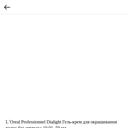
L`Oreal Professionnel Dialight Гель-крем для окрашивания
волос без аммиака 10.01, 50 мл