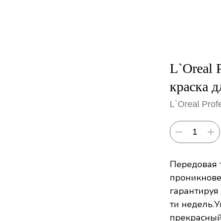
L`Oreal 
краска д
L`Oreal Prof
Передовая т
проникнове
гарантируя
ти недель.У
прекрасный