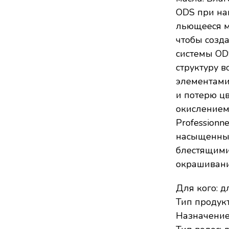
ODS при нан
льющееся ма
чтобы созд
системы OD
структуру 
элементами
и потерю ц
окислением 
Profession
насыщенный
блестящими
окрашивани
Для кого: д
Тип продукт
Назначение