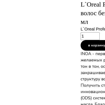
L`Oreal 
волос бе
мл
L`Oreal Prof
в корзин
INOA - пер
желаемых р
тон в тон, 
закрашивае
структуру в
Получить с
инновационн
(ODS) сист
масла. Бла