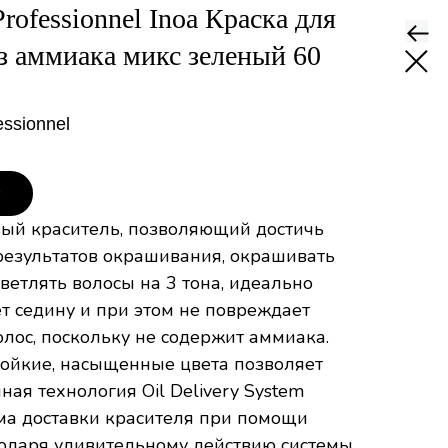
Professionnel Inoa Краска для
з аммиака микс зеленый 60
essionnel
у
вый краситель, позволяющий достичь
езультатов окрашивания, окрашивать
осветлять волосы на 3 тона, идеально
т седину и при этом не повреждает
олос, поскольку не содержит аммиака.
тойкие, насыщенные цвета позволяет
ая технология Oil Delivery System
ема доставки красителя при помощи
годаря удивительному действию системы