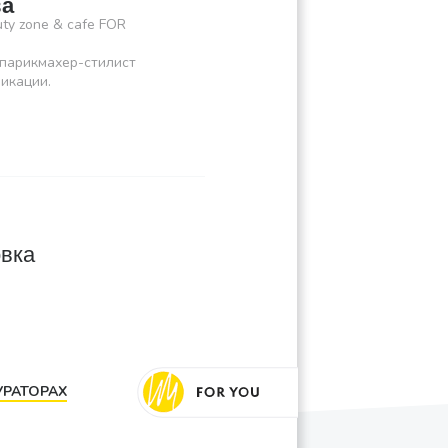
ва
ty zone & cafe FOR
парикмахер-стилист
икации.
вка
УРАТОРАХ