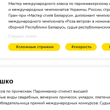
Мастер международного класса по парикмахерскому и
и международных чемпионатов Украины, России, стра
Гран-при «Мастер стиля Беларуси», дипломант чемпио
международного чемпионата «Роза ветров» в номинац
сборной Республики Беларусь, судья республиканск
Спешел скилл:
#сложные стрижки
#скорость
ашко
сов по прическам. Парикмахер-стилист высшей
ые виды свадебных, вечерних причесок, укладок, плетени
 Обладательница премий международных конкурсов. Судь