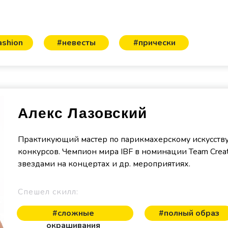
ashion
#невесты
#прически
Алекс Лазовский
Практикующий мастер по парикмахерскому искусств
конкурсов. Чемпион мира IBF в номинации Team Creati
звездами на концертах и др. мероприятиях.
Спешел скилл:
#сложные
#полный образ
окрашивания