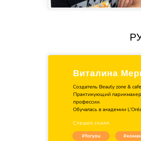
Р
Виталина Мер
Создатель Beauty zone & caf
Практикующий парикмахер-
профессии.
Обучалась в академии L'Oréa
Спешел скилл:
#foryou
#кома