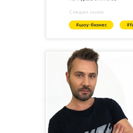
Спешел скилл:
#шоу-бизнес
#f