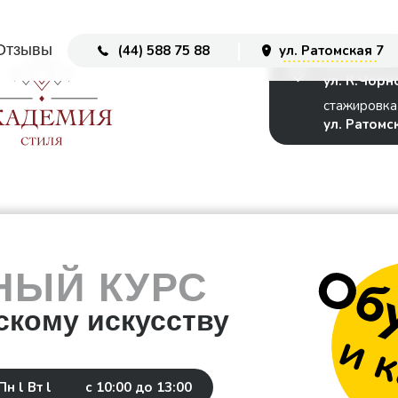
ул. Ратомская 7
(44) 588 75 88
(44) 
зывы
Отзывы
(44) 588 75 88
ул. Ратомская 7
занятия
ул. К.Чорн
стажировка
ул. Ратомс
НЫЙ КУРС
скому искусству
Пн l Вт l
с 10:00 до 13:00