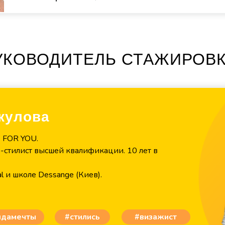
УКОВОДИТЕЛЬ СТАЖИРОВК
кулова
e FOR YOU.
стилист высшей квалификации. 10 лет в
l и школе Dessange (Киев).
ндамечты
#стились
#визажист