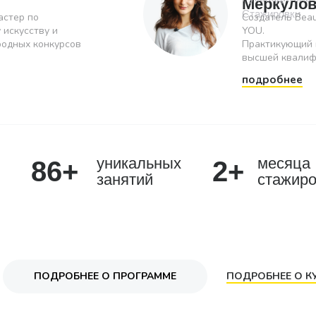
Меркуло
Стажировки
астер по
Создатель Beau
 искусству и
YOU.
одных конкурсов
Практикующий 
высшей квалиф
подробнее
уникальных
месяца
86+
2+
занятий
стажиро
ПОДРОБНЕЕ О ПРОГРАММЕ
ПОДРОБНЕЕ О К