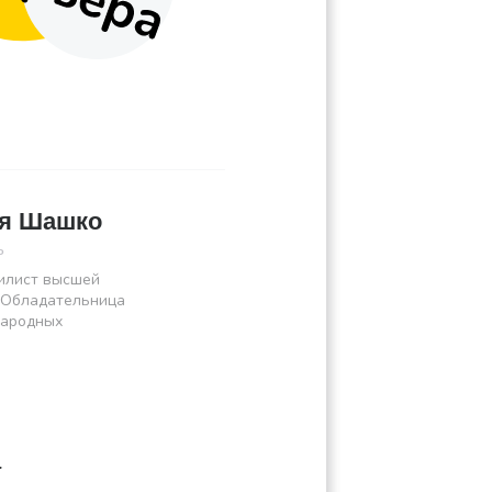
ия Шашко
ь
илист высшей
 Обладательница
народных
а