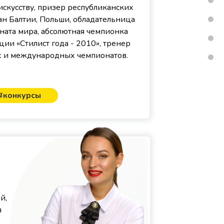
скусству, призер республиканских
н Балтии, Польши, обладательница
ната мира, абсолютная чемпионка
ии «Стилист года - 2010», тренер
их и международных чемпионатов.
#конкурсы
й,
я