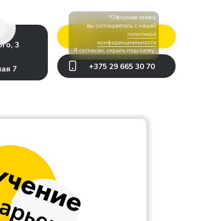
*Оформив заявку
ул. Червякова 3
722 63 52
вы соглашаетесь с нашей
политикой
ЗАПИСАТЬСЯ
конфиденциальности
ого, 3
Я согласен, скрыть подсказку
+375 29 665 30 70
кая 7