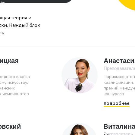
Чт
общая теория и
ски. Каждый блок
ль.
ицкая
Анастас
Преподавател
одного класса
Парикмахер-ст
му искусству,
квалификации.
канских
премий между
х чемпионатов
конкурсов
подробнее
овский
Виталин
Руководитель